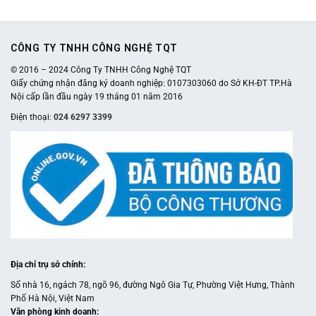
tính
118:2018/BTTTT;
Bảo
24 tháng
hành
CÔNG TY TNHH CÔNG NGHỆ TQT
© 2016 – 2024 Công Ty TNHH Công Nghệ TQT
Giấy chứng nhận đăng ký doanh nghiệp:
0107303060
do Sở KH-ĐT TP.Hà
Nội cấp lần đầu ngày 19 tháng 01 năm 2016
Điện thoại:
024 6297 3399
Địa chỉ trụ sở chính
:
Số nhà 16, ngách 78, ngõ 96, đường Ngô Gia Tự, Phường Việt Hưng, Thành
Phố Hà Nội, Việt Nam
Văn phòng kinh doanh
: