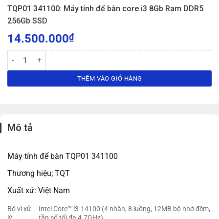
TQP01 341100: Máy tính để bàn core i3 8Gb Ram DDR5
256Gb SSD
14.500.000
₫
TQP01 341100: Máy tính để bàn core i3 8Gb Ram DDR5 256Gb SSD số
THÊM VÀO GIỎ HÀNG
Mô tả
Máy tính để bàn TQP01 341100
Thương hiệu; TQT
Xuất xứ: Việt Nam
Bộ vi xử
Intel Core™ i3-14100 (4 nhân, 8 luồng, 12MB bộ nhớ đệm,
lý
tần số tối đa 4.7GHz)