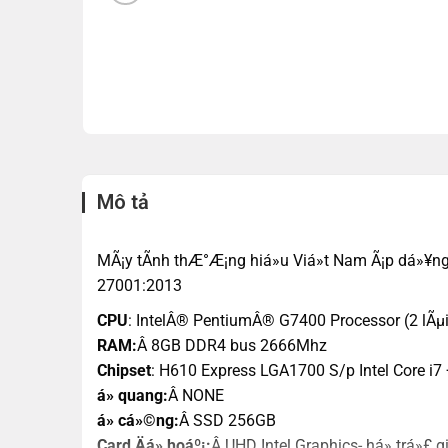
Mô tả
MÃ¡y tÃ­nh thÆ°Æ¡ng hiá»u Viá»t Nam Ã¡p dá»¥n
27001:2013
CPU
: IntelÂ® PentiumÂ® G7400 Processor (2 lÃµi,
RAM:
Â 8GB DDR4 bus 2666Mhz
Chipset
: H610 Express LGA1700 S/p Intel Core i7 +
á» quang:
Â NONE
á» cá»©ng:
Â SSD 256GB
Card Äá» hoáº¡:
Â UHD Intel Graphics- há» trá»£