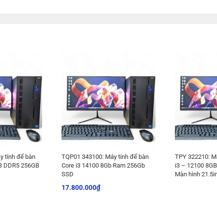
 tính để bàn
TQP01 343100: Máy tính để bàn
TPY 322210: Má
GB DDR5 256GB
Core i3 14100 8Gb Ram 256Gb
i3 – 12100 8G
SSD
Màn hình 21.5i
17.800.000
₫