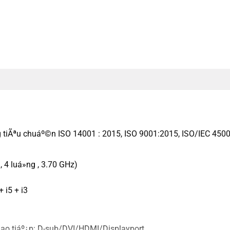
g tiÃªu chuáº©n ISO 14001 : 2015, ISO 9001:2015, ISO/IEC 4500
 4 luá»ng , 3.70 GHz)
 i5 + i3
 giao tiáº¿p: D-sub/DVI/HDMI/Displayport