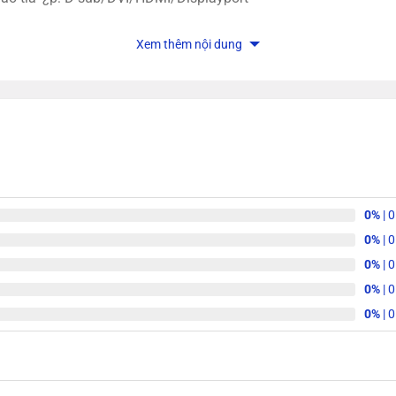
 HDMI, 1x RJ45, 3x Audio 3.5mm
Xem thêm nội dung
g hiá»u)
»u)
920 x 1080 (Full HD), Cá»ng káº¿t ná»i: VGA + HDMI (kÃ¨m Cabl
th PSU 550W (Äá»ng bá» thÆ°Æ¡ng hiá»u)
0%
| 
0%
| 
0%
| 
0%
| 
0%
| 