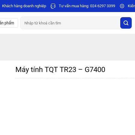
Khách hàng doanh nghiệp
Tư vấn mua hàng:
024 6297 3399
Kiể
Tìm
ản phẩm
kiếm:
Máy tính TQT TR23 – G7400