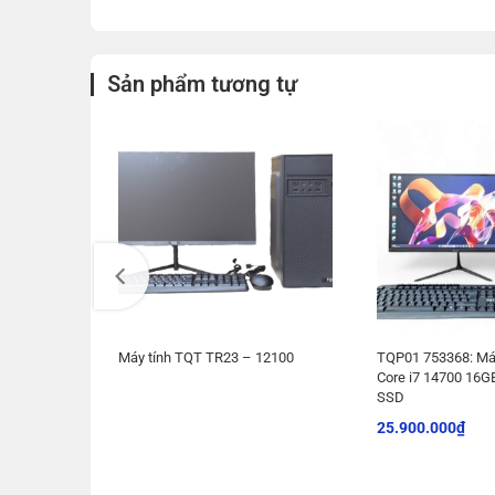
Sản phẩm tương tự
 G6900
Máy tính TQT TR23 – 12100
TQP01 753368: Máy
Core i7 14700 16
SSD
25.900.000
₫