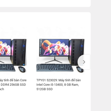
y tính để bàn Core
TPY01 523029: Máy tính để bàn
B DDR4 256GB SSD
Intel Core i5-13400, 8 GB Ram,
nch
512GB SSD